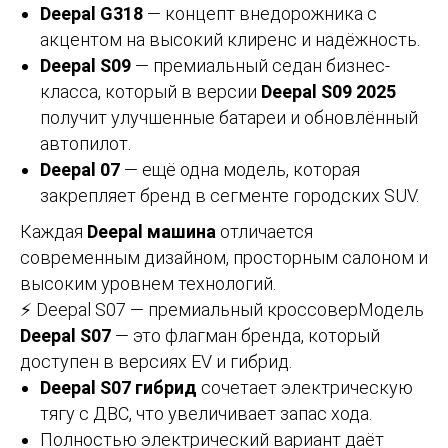
Deepal G318
— концепт внедорожника с
акцентом на высокий клиренс и надёжность.
Deepal S09
— премиальный седан бизнес-
класса, который в версии
Deepal S09 2025
получит улучшенные батареи и обновлённый
автопилот.
Deepal 07
— ещё одна модель, которая
закрепляет бренд в сегменте городских SUV.
Каждая
Deepal машина
отличается
современным дизайном, просторным салоном и
высоким уровнем технологий.
⚡ Deepal S07 — премиальный кроссоверМодель
Deepal S07
— это флагман бренда, который
доступен в версиях EV и гибрид.
Deepal S07 гибрид
сочетает электрическую
тягу с ДВС, что увеличивает запас хода.
Полностью электрический вариант даёт